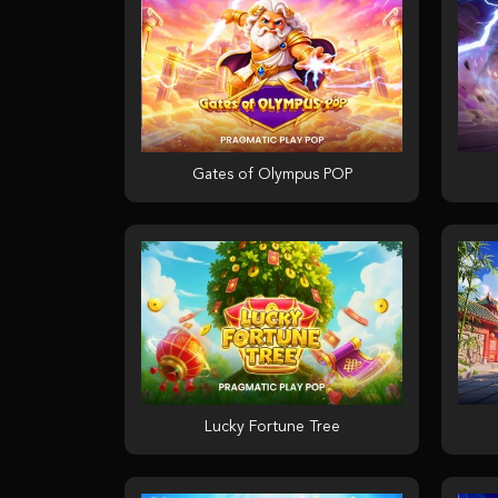
Gates of Olympus POP
Lucky Fortune Tree