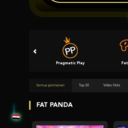
Pragmatic Play
Fat
Semua permainan
Top 20
Video Slots
FAT PANDA