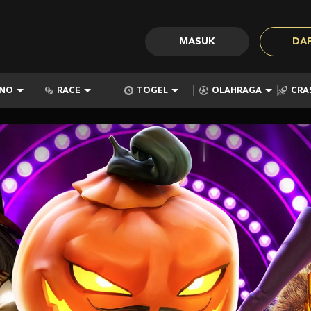
MASUK
DA
INO
RACE
TOGEL
OLAHRAGA
CRA