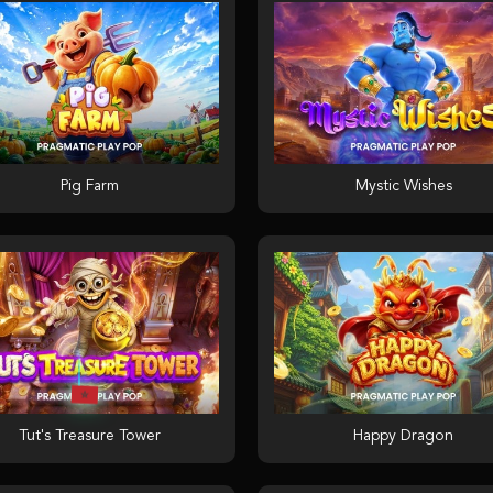
Pig Farm
Mystic Wishes
Tut's Treasure Tower
Happy Dragon