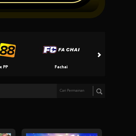
x PP
Fachai
Jili