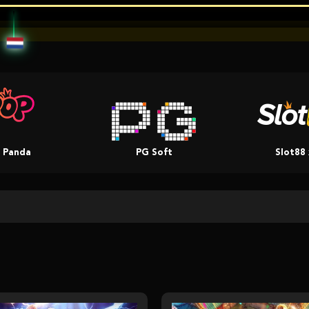
 Panda
PG Soft
Slot88 