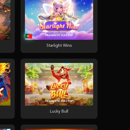
Starlight Wins
Lucky Bull