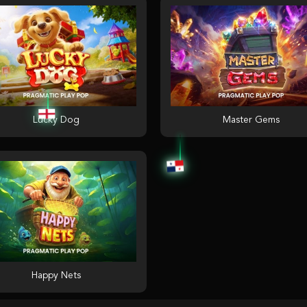
Lucky Dog
Master Gems
Happy Nets