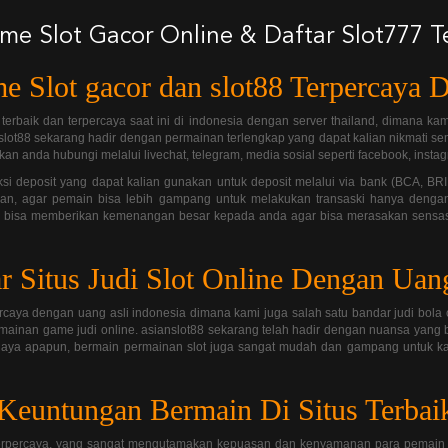
me Slot Gacor Online & Daftar Slot777 T
 Slot gacor dan slot88 Terpercaya D
erbaik dan terpercaya saat ini di indonesia dengan server thailand, dimana kam
ianslot88 sekarang hadir dengan permainan terlengkap yang dapat kalian nikma
 anda hubungi melalui livechat, telegram, media sosial seperti facebook, instagr
ksi deposit yang dapat kalian gunakan untuk deposit melalui via bank (BCA, 
, agar pemain bisa lebih gampang untuk melakukan transaski hanya dengan
bisa memberikan kemenangan besar kepada anda agar bisa merasakan sensasi y
r Situs Judi Slot Online Dengan Uan
percaya dengan uang asli indonesia dimana kami juga salah satu bandar judi bola
inan game judi online. asianslot88 sekarang telah hadir dengan nuansa yang be
 biaya apapun, bermain permainan slot juga sangat mudah dan gampang untuk k
 Keuntungan Bermain Di Situs Terbai
an terpercaya, yang sangat mengutamakan kepuasan dan kenyamanan para pemai