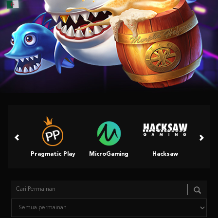
Pragmatic Play
MicroGaming
Hacksaw
King