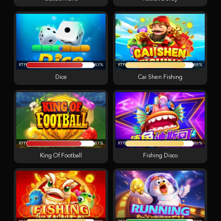
RTP
83%
RTP
88%
Dice
Cai Shen Fishing
RTP
81%
RTP
86%
King Of Football
Fishing Disco