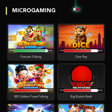
MICROGAMING
RTP
94%
RTP
80%
Fortune Fishing
Dice Pop
RTP
79%
RTP
80%
WD Golden Fuwa Fishing
Big Button Bash