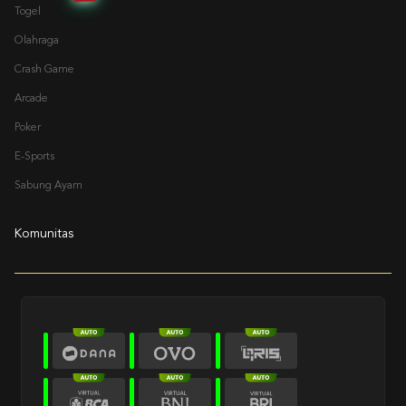
Togel
Olahraga
Crash Game
Arcade
Poker
E-Sports
Sabung Ayam
Komunitas