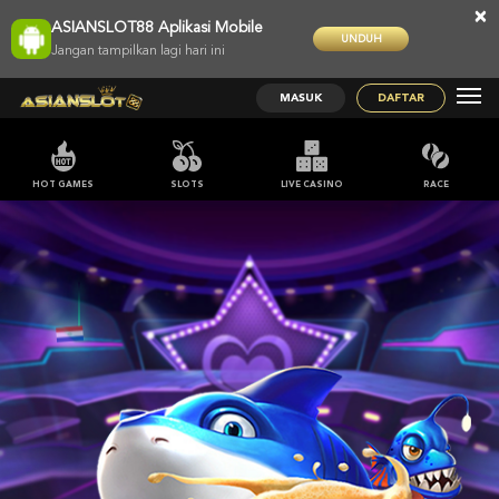
×
ASIANSLOT88 Aplikasi Mobile
UNDUH
Jangan tampilkan lagi hari ini
MASUK
DAFTAR
HOT GAMES
SLOTS
LIVE CASINO
RACE