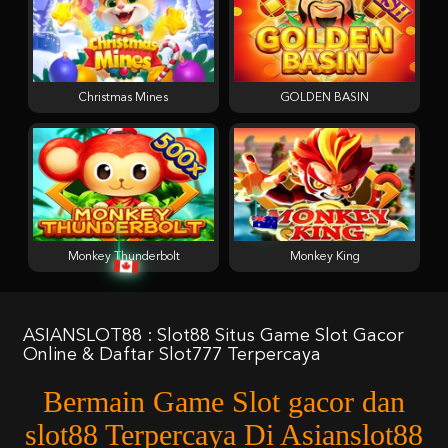
Christmas Mines
GOLDEN BASIN
Monkey Thunderbolt
Monkey King
ASIANSLOT88 : Slot88 Situs Game Slot Gacor
Online & Daftar Slot777 Terpercaya
Bermain Game Slot gacor dan
slot88 Terpercaya Di Asianslot88