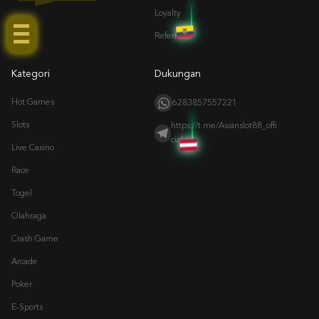
Loyalty
Referral
Kategori
Dukungan
Hot Games
6283857557221
Slots
https://t.me/Asianslot88_offi
cial
Live Casino
Race
Togel
Olahraga
Crash Game
Arcade
Poker
E-Sports