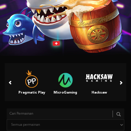
Pragmatic Play
MicroGaming
Hacksaw
King