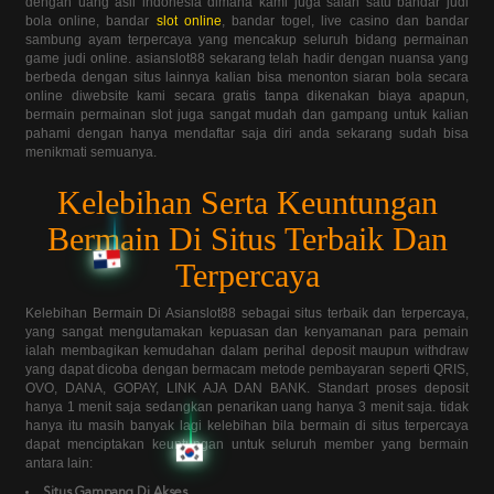
dengan uang asli indonesia dimana kami juga salah satu bandar judi
bola online, bandar
slot online
, bandar togel, live casino dan bandar
sambung ayam terpercaya yang mencakup seluruh bidang permainan
game judi online. asianslot88 sekarang telah hadir dengan nuansa yang
berbeda dengan situs lainnya kalian bisa menonton siaran bola secara
online diwebsite kami secara gratis tanpa dikenakan biaya apapun,
bermain permainan slot juga sangat mudah dan gampang untuk kalian
pahami dengan hanya mendaftar saja diri anda sekarang sudah bisa
menikmati semuanya.
Kelebihan Serta Keuntungan
Bermain Di Situs Terbaik Dan
Terpercaya
Kelebihan Bermain Di Asianslot88 sebagai situs terbaik dan terpercaya,
yang sangat mengutamakan kepuasan dan kenyamanan para pemain
ialah membagikan kemudahan dalam perihal deposit maupun withdraw
yang dapat dicoba dengan bermacam metode pembayaran seperti QRIS,
OVO, DANA, GOPAY, LINK AJA DAN BANK. Standart proses deposit
hanya 1 menit saja sedangkan penarikan uang hanya 3 menit saja. tidak
hanya itu masih banyak lagi kelebihan bila bermain di situs terpercaya
dapat menciptakan keuntungan untuk seluruh member yang bermain
antara lain:
Situs Gampang Di Akses