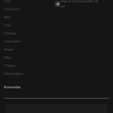
Slots
https://t.me/Asianslot88_offi
cial
Live Casino
Race
Togel
Olahraga
Crash Game
Arcade
Poker
E-Sports
Sabung Ayam
Komunitas