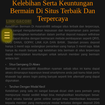
Kelebihan Serta Keuntungan
Bermain Di Situs Terbaik Dan
Terpercaya
LINK GACOR!
Kelebihan Bermain Di Asianslot88 sebagai situs terbaik dan terpercaya,
yang sangat mengutamakan kepuasan dan kenyamanan para pemain
ialah membagikan kemudahan dalam perihal deposit maupun withdraw
yang dapat dicoba dengan bermacam metode pembayaran seperti QRIS,
OVO, DANA, GOPAY, LINK AJA DAN BANK. Standart proses deposit
hanya 1 menit saja sedangkan penarikan uang hanya 3 menit saja. tidak
hanya itu masih banyak lagi kelebihan bila bermain di situs terpercaya
dapat menciptakan keuntungan untuk seluruh member yang bermain
antara lain:
Situs Gampang Di Akses
Bermain di asianslot88 dipastikan nyaman sebab situs ini kamu dapat
akses dimanapun kapanpun lewat smartphone anda jadi kamu tidak perlu
khawatir lagi akses login paling banyak seperti link alternatif yang dapat
digunakan.
Taruhan Dengan Modal Kecil
Kelebihan yang satu ini sangat banyak dicari oleh para pemain yang
mempunyai modal sedikit tetapi bisa menghasilkan keuntungan besar.
Kami selaku bandar game online sangat mau memberikan kepuasan
kepada member yang mempunyai modal terbatas dengan deposit 20rb