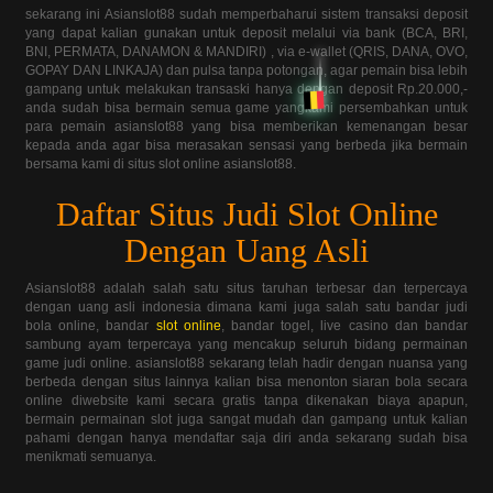
sekarang ini Asianslot88 sudah memperbaharui sistem transaksi deposit
yang dapat kalian gunakan untuk deposit melalui via bank (BCA, BRI,
BNI, PERMATA, DANAMON & MANDIRI) , via e-wallet (QRIS, DANA, OVO,
GOPAY DAN LINKAJA) dan pulsa tanpa potongan, agar pemain bisa lebih
gampang untuk melakukan transaski hanya dengan deposit Rp.20.000,-
anda sudah bisa bermain semua game yangkami persembahkan untuk
para pemain asianslot88 yang bisa memberikan kemenangan besar
kepada anda agar bisa merasakan sensasi yang berbeda jika bermain
bersama kami di situs slot online asianslot88.
Daftar Situs Judi Slot Online
Dengan Uang Asli
Asianslot88 adalah salah satu situs taruhan terbesar dan terpercaya
dengan uang asli indonesia dimana kami juga salah satu bandar judi
bola online, bandar
slot online
, bandar togel, live casino dan bandar
sambung ayam terpercaya yang mencakup seluruh bidang permainan
game judi online. asianslot88 sekarang telah hadir dengan nuansa yang
berbeda dengan situs lainnya kalian bisa menonton siaran bola secara
online diwebsite kami secara gratis tanpa dikenakan biaya apapun,
bermain permainan slot juga sangat mudah dan gampang untuk kalian
pahami dengan hanya mendaftar saja diri anda sekarang sudah bisa
menikmati semuanya.