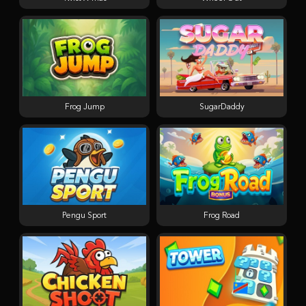
Frog Jump
SugarDaddy
Pengu Sport
Frog Road