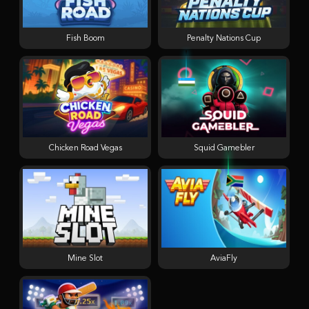
Fish Boom
Penalty Nations Cup
Chicken Road Vegas
Squid Gamebler
Mine Slot
AviaFly