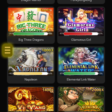
Dragon Warrior
FunkyKingKong
RTP
90%
RTP
83%
LINK GACOR!
Big Three Dragons
Glamorous Girl
RTP
84%
RTP
Napoleon
Elemental Link Water