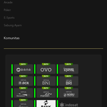
Arcade
Poker
E-Sports
Sabung Ayam
Komunitas