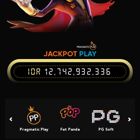
JACKPOT
PLAY
IDR
12,742,952,990
Pragmatic Play
Fat Panda
PG Soft
Slot