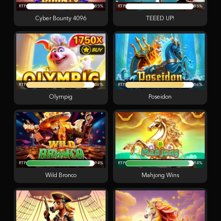
RTP
RTP
Cyber Bounty 4096
TEEED UP!
RTP
86%
RTP
86%
Olympig
Poseidon
RTP
RTP
Wild Bronco
Mahjong Wins