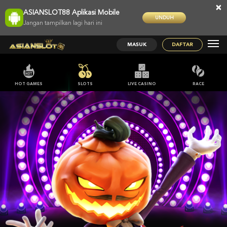
×
ASIANSLOT88 Aplikasi Mobile
UNDUH
Jangan tampilkan lagi hari ini
MASUK
DAFTAR
HOT GAMES
SLOTS
LIVE CASINO
RACE