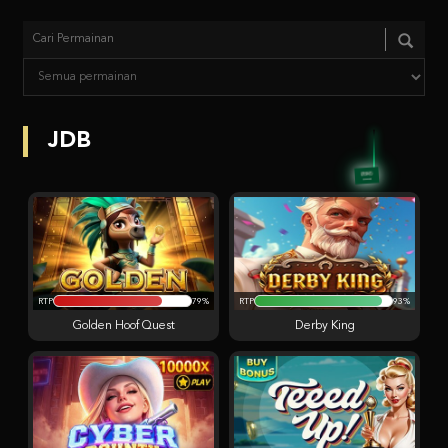
JDB
RTP
79%
RTP
93%
Golden Hoof Quest
Derby King