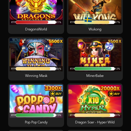
RTP
81%
RTP
87%
DragonsWorld
Wukong
RTP
86%
RTP
92%
Winning Mask
MinerBabe
RTP
95%
RTP
89%
Pop Pop Candy
Dragon Soar - Hyper Wild