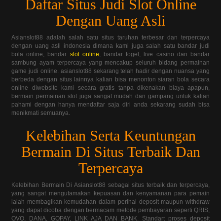
Daftar Situs Judi Slot Online
Dengan Uang Asli
Asianslot88 adalah salah satu situs taruhan terbesar dan terpercaya
dengan uang asli indonesia dimana kami juga salah satu bandar judi
bola online, bandar
slot online
, bandar togel, live casino dan bandar
sambung ayam terpercaya yang mencakup seluruh bidang permainan
game judi online. asianslot88 sekarang telah hadir dengan nuansa yang
berbeda dengan situs lainnya kalian bisa menonton siaran bola secara
online diwebsite kami secara gratis tanpa dikenakan biaya apapun,
bermain permainan slot juga sangat mudah dan gampang untuk kalian
pahami dengan hanya mendaftar saja diri anda sekarang sudah bisa
menikmati semuanya.
Kelebihan Serta Keuntungan
Bermain Di Situs Terbaik Dan
Terpercaya
Kelebihan Bermain Di Asianslot88 sebagai situs terbaik dan terpercaya,
yang sangat mengutamakan kepuasan dan kenyamanan para pemain
ialah membagikan kemudahan dalam perihal deposit maupun withdraw
yang dapat dicoba dengan bermacam metode pembayaran seperti QRIS,
OVO, DANA, GOPAY, LINK AJA DAN BANK. Standart proses deposit