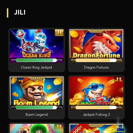
JILI
RTP
91%
RTP
85%
Ocean King Jackpot
Dragon Fortune
RTP
91%
RTP
84%
Boom Legend
Jackpot Fishing 2