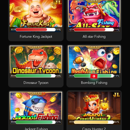
RTP
79%
RTP
79%
Fortune King Jackpot
All-star Fishing
RTP
90%
RTP
94%
Dinosaur Tycoon
Bombing Fishing
RTP
93%
RTP
86%
Jackpot Fishing
Crazy Hunter 2