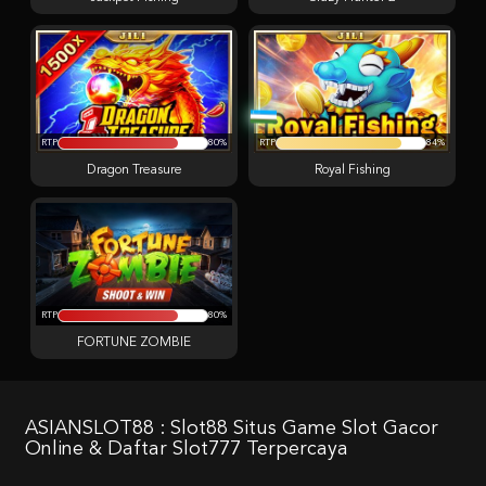
RTP
80%
RTP
84%
Dragon Treasure
Royal Fishing
RTP
80%
FORTUNE ZOMBIE
ASIANSLOT88 : Slot88 Situs Game Slot Gacor
Online & Daftar Slot777 Terpercaya