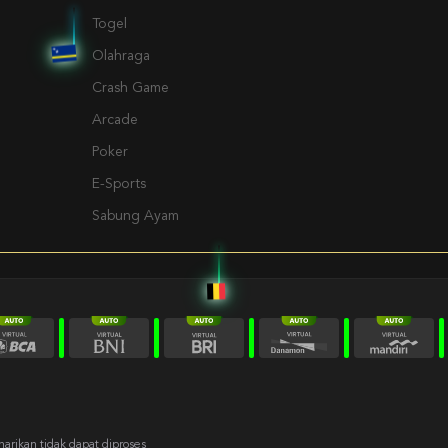
Togel
Olahraga
Crash Game
Arcade
Poker
E-Sports
Sabung Ayam
arikan tidak dapat diproses