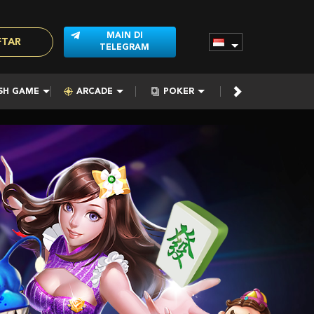
MAIN DI
FTAR
TELEGRAM
SH GAME
ARCADE
POKER
E-SPORTS