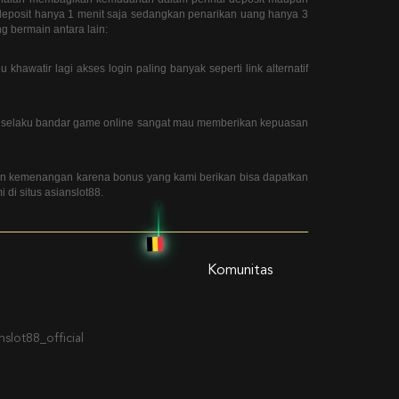
posit hanya 1 menit saja sedangkan penarikan uang hanya 3
g bermain antara lain:
awatir lagi akses login paling banyak seperti link alternatif
ami selaku bandar game online sangat mau memberikan kepuasan
kan kemenangan karena bonus yang kami berikan bisa dapatkan
di situs asianslot88.
Komunitas
nslot88_official