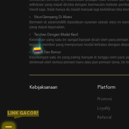
withdraw yang dapat dicoba dengan bermacam metode pembay
menit saja. tidak hanya itu masih banyak lagi kelebihan bila b
Situs Gampang Di Akses
Bermain di asianslot88 dipastikan nyaman sebab situs ini kam
yang dapat digunakan.
Taruhan Dengan Modal Kecil
Kelebihan yang satu ini sangat banyak dicari oleh para pema
kepada member yang mempunyai modal terbatas dengan deposit 
Event Dan Bonus
Keuntungan satu ini yang paling banyak di tunggu oleh para
dinikmati oleh semua pemain baru atau pun pemain lama, ini me
Kebijaksanaan
Platform
Promosi
Loyalty
LINK GACOR!
Referral