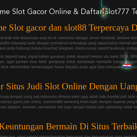
me Slot Gacor Online & Daftar Slot777 T
 Slot gacor dan slot88 Terpercaya D
erbaik dan terpercaya saat ini di indonesia dengan server thailand, dimana kam
ianslot88 sekarang hadir dengan permainan terlengkap yang dapat kalian nikma
 anda hubungi melalui livechat, telegram, media sosial seperti facebook, instagr
ksi deposit yang dapat kalian gunakan untuk deposit melalui via bank (BCA, 
, agar pemain bisa lebih gampang untuk melakukan transaski hanya dengan
bisa memberikan kemenangan besar kepada anda agar bisa merasakan sensasi y
r Situs Judi Slot Online Dengan Uan
percaya dengan uang asli indonesia dimana kami juga salah satu bandar judi bola
inan game judi online. asianslot88 sekarang telah hadir dengan nuansa yang be
 biaya apapun, bermain permainan slot juga sangat mudah dan gampang untuk k
 Keuntungan Bermain Di Situs Terbai
an terpercaya, yang sangat mengutamakan kepuasan dan kenyamanan para pemai