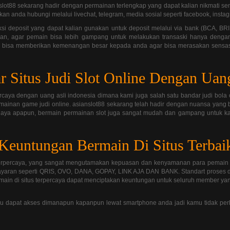
ianslot88 sekarang hadir dengan permainan terlengkap yang dapat kalian nikma
 anda hubungi melalui livechat, telegram, media sosial seperti facebook, instagr
ksi deposit yang dapat kalian gunakan untuk deposit melalui via bank (BCA, 
, agar pemain bisa lebih gampang untuk melakukan transaski hanya dengan
bisa memberikan kemenangan besar kepada anda agar bisa merasakan sensasi y
r Situs Judi Slot Online Dengan Uan
percaya dengan uang asli indonesia dimana kami juga salah satu bandar judi bola
inan game judi online. asianslot88 sekarang telah hadir dengan nuansa yang be
 biaya apapun, bermain permainan slot juga sangat mudah dan gampang untuk k
 Keuntungan Bermain Di Situs Terbai
an terpercaya, yang sangat mengutamakan kepuasan dan kenyamanan para pemai
aran seperti QRIS, OVO, DANA, GOPAY, LINK AJA DAN BANK. Standart proses de
ermain di situs terpercaya dapat menciptakan keuntungan untuk seluruh member yan
u dapat akses dimanapun kapanpun lewat smartphone anda jadi kamu tidak perlu kh