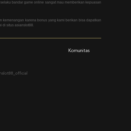
ami selaku bandar game online sangat mau memberikan kepuasan
kan kemenangan karena bonus yang kami berikan bisa dapatkan
di situs asianslot88.
Komunitas
nslot88_official