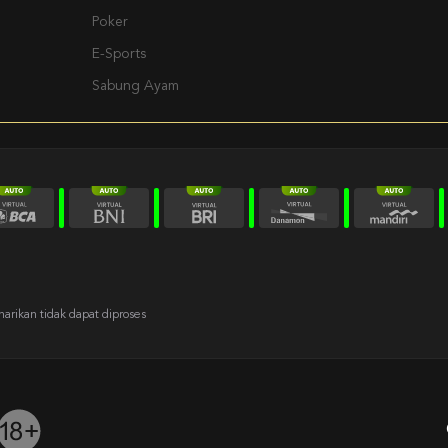
Poker
E-Sports
Sabung Ayam
arikan tidak dapat diproses