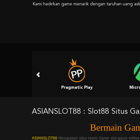
Kami hadirkan game menarik dengan taruhan uang asli
Pragmatic Play
Micr
ASIANSLOT88 : Slot88 Situs Ga
Bermain Game
ASIANSLOT88
Merupakan situs resmi Game slot gacor online t