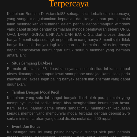
Terpercaya
Kelebihan Bermain Di Asianslot88 sebagai situs terbaik dan terpercaya,
yang sangat mengutamakan kepuasan dan kenyamanan para pemain
ialah membagikan kemudahan dalam perihal deposit maupun withdraw
yang dapat dicoba dengan bermacam metode pembayaran seperti QRIS,
OVO, DANA, GOPAY, LINK AJA DAN BANK. Standart proses deposit
hanya 1 menit saja sedangkan penarikan uang hanya 3 menit saja. tidak
hanya itu masih banyak lagi kelebihan bila bermain di situs terpercaya
dapat menciptakan keuntungan untuk seluruh member yang bermain
antara lain:
Situs Gampang Di Akses
Bermain di asianslot88 dipastikan nyaman sebab situs ini kamu dapat
akses dimanapun kapanpun lewat smartphone anda jadi kamu tidak perlu
khawatir lagi akses login paling banyak seperti link alternatif yang dapat
digunakan.
Taruhan Dengan Modal Kecil
Kelebihan yang satu ini sangat banyak dicari oleh para pemain yang
mempunyai modal sedikit tetapi bisa menghasilkan keuntungan besar.
Kami selaku bandar game online sangat mau memberikan kepuasan
kepada member yang mempunyai modal terbatas dengan deposit 20rb
serta minimun taruhan yang dapat dicoba mulai dari 200 rupiah.
Event Dan Bonus
Keuntungan satu ini yang paling banyak di tunggu oleh para pemain