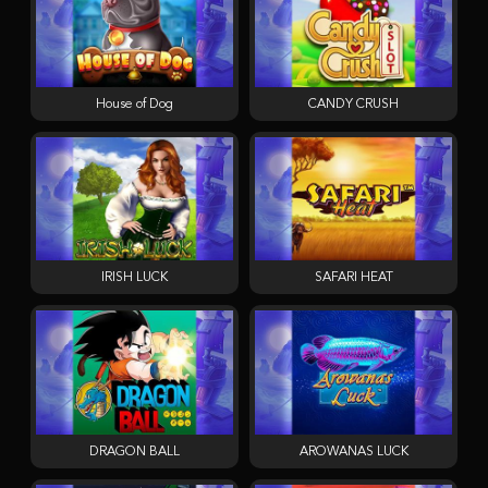
House of Dog
CANDY CRUSH
IRISH LUCK
SAFARI HEAT
DRAGON BALL
AROWANAS LUCK