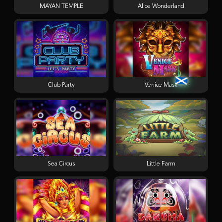
MAYAN TEMPLE
Alice Wonderland
Club Party
Venice Mask
Sea Circus
Little Farm