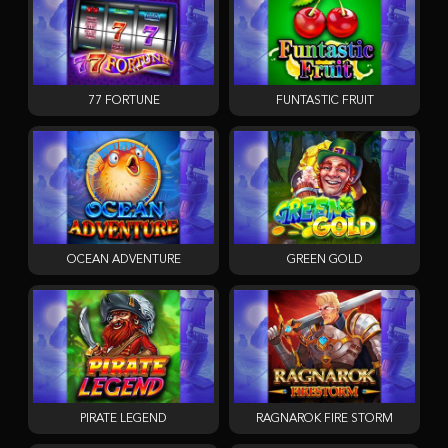
77 FORTUNE
FUNTASTIC FRUIT
OCEAN ADVENTURE
GREEN GOLD
PIRATE LEGEND
RAGNAROK FIRE STORM