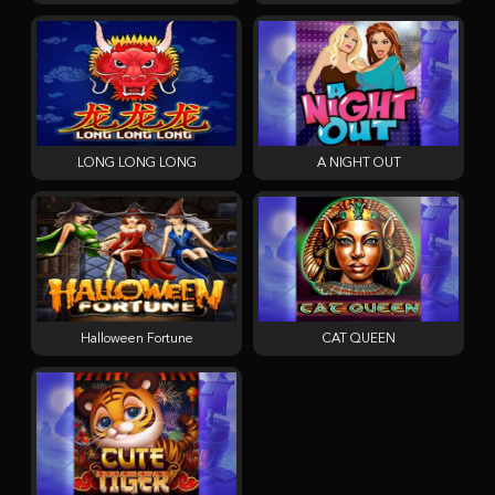
LONG LONG LONG
A NIGHT OUT
Halloween Fortune
CAT QUEEN