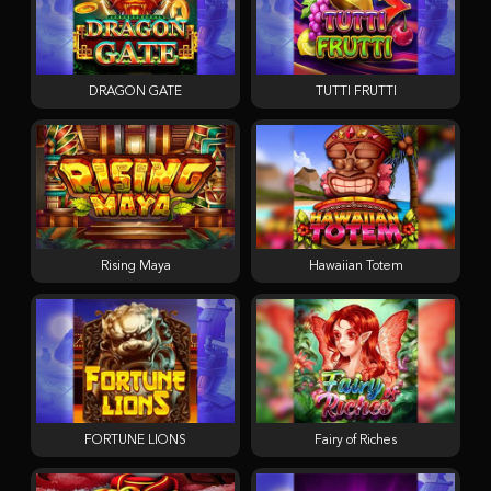
DRAGON GATE
TUTTI FRUTTI
Rising Maya
Hawaiian Totem
FORTUNE LIONS
Fairy of Riches