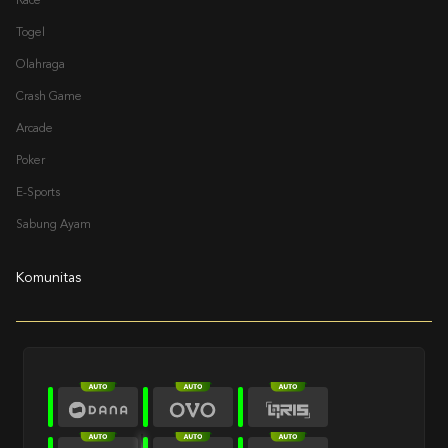
Race
Togel
Olahraga
Crash Game
Arcade
Poker
E-Sports
Sabung Ayam
Komunitas