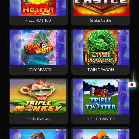
HELL HOT 100
Snake Castle
LUCKY BEASTS
TWIN DRAGON
Triple Monkey
TRIPLE TWISTER