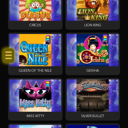
CIRCUS
LION KING
LINK GACOR!
QUEEN OF THE NILE
GEISHA
MISS KITTY
SILVER BULLET