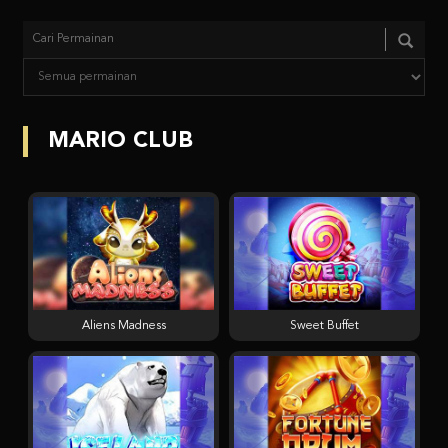
MARIO CLUB
Aliens Madness
Sweet Buffet