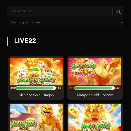
LIVE22
RTP
94%
RTP
94%
Mahjong Gold: Dragon
Mahjong Gold: Phoenix