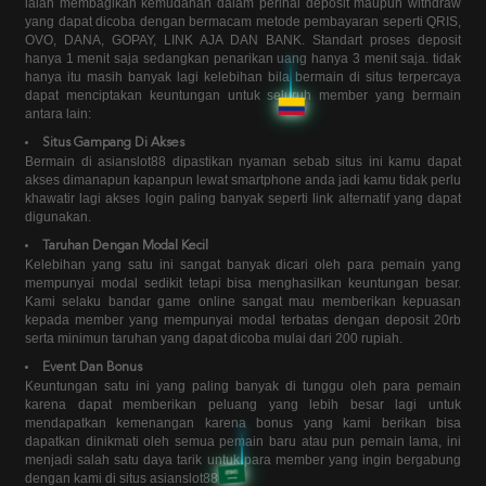
ialah membagikan kemudahan dalam perihal deposit maupun withdraw
yang dapat dicoba dengan bermacam metode pembayaran seperti QRIS,
OVO, DANA, GOPAY, LINK AJA DAN BANK. Standart proses deposit
hanya 1 menit saja sedangkan penarikan uang hanya 3 menit saja. tidak
hanya itu masih banyak lagi kelebihan bila bermain di situs terpercaya
dapat menciptakan keuntungan untuk seluruh member yang bermain
antara lain:
Situs Gampang Di Akses
Bermain di asianslot88 dipastikan nyaman sebab situs ini kamu dapat
akses dimanapun kapanpun lewat smartphone anda jadi kamu tidak perlu
khawatir lagi akses login paling banyak seperti link alternatif yang dapat
digunakan.
Taruhan Dengan Modal Kecil
Kelebihan yang satu ini sangat banyak dicari oleh para pemain yang
mempunyai modal sedikit tetapi bisa menghasilkan keuntungan besar.
Kami selaku bandar game online sangat mau memberikan kepuasan
kepada member yang mempunyai modal terbatas dengan deposit 20rb
serta minimun taruhan yang dapat dicoba mulai dari 200 rupiah.
Event Dan Bonus
Keuntungan satu ini yang paling banyak di tunggu oleh para pemain
karena dapat memberikan peluang yang lebih besar lagi untuk
mendapatkan kemenangan karena bonus yang kami berikan bisa
dapatkan dinikmati oleh semua pemain baru atau pun pemain lama, ini
menjadi salah satu daya tarik untuk para member yang ingin bergabung
dengan kami di situs asianslot88.