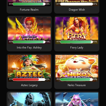
RTP
94%
RTP
Fortune Realm
Dragon Wish
RTP
95%
RTP
95%
Into the Fay: Ashley
Fiery Lady
RTP
80%
RTP
92%
Aztec Legacy
Neko Treasure