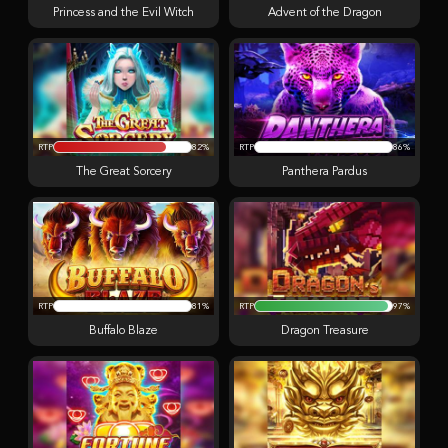
Princess and the Evil Witch
Advent of the Dragon
RTP
82%
RTP
The Great Sorcery
Panthera Pardus
RTP
RTP
97%
Buffalo Blaze
Dragon Treasure