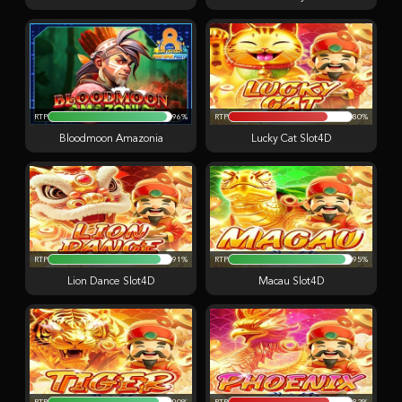
RTP
96%
RTP
80%
Bloodmoon Amazonia
Lucky Cat Slot4D
RTP
91%
RTP
95%
Lion Dance Slot4D
Macau Slot4D