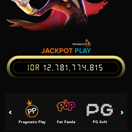
JACKPOT
PLAY
IDR
12,701,774,815
Pragmatic Play
Fat Panda
PG Soft
Slot