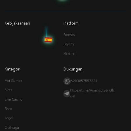
Kebijaksanaan
Platform
Promosi
Loyalty
Referral
Kategori
Dukungan
Hot Games
6283857557221
Slots
https://t.me/Asianslot88_offi
cial
Live Casino
Race
Togel
Olahraga