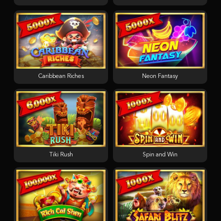
Caribbean Riches
Neon Fantasy
Tiki Rush
Spin and Win