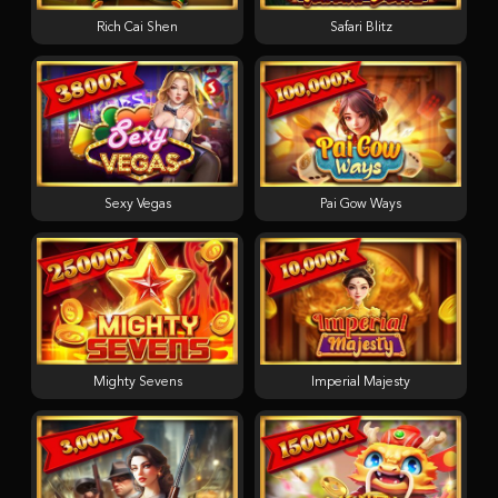
Rich Cai Shen
Safari Blitz
Sexy Vegas
Pai Gow Ways
Mighty Sevens
Imperial Majesty