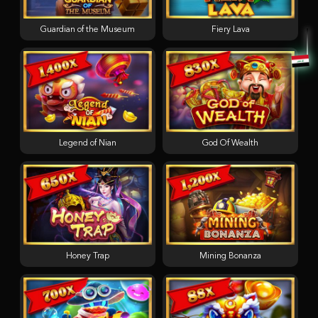
Guardian of the Museum
Fiery Lava
Legend of Nian
God Of Wealth
Honey Trap
Mining Bonanza