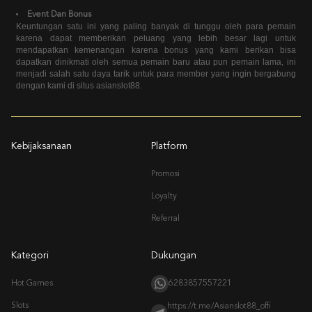
Event Dan Bonus
Keuntungan satu ini yang paling banyak di tunggu oleh para pemain
karena dapat memberikan peluang yang lebih besar lagi untuk
mendapatkan kemenangan karena bonus yang kami berikan bisa
dapatkan dinikmati oleh semua pemain baru atau pun pemain lama, ini
menjadi salah satu daya tarik untuk para member yang ingin bergabung
dengan kami di situs asianslot88.
Kebijaksanaan
Platform
Promosi
Loyalty
Referral
Kategori
Dukungan
Hot Games
6283857557221
Slots
https://t.me/Asianslot88_offi