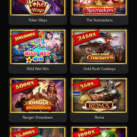
Poker Ways
The Nutcrackers
Wild Wet Win
Gold Rush Cowboys
Ranger Showdown
Roma