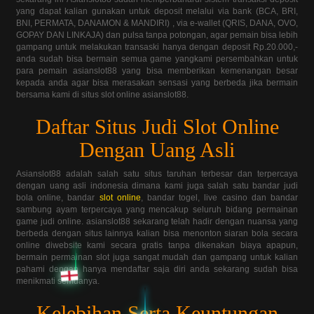
yang dapat kalian gunakan untuk deposit melalui via bank (BCA, BRI,
BNI, PERMATA, DANAMON & MANDIRI) , via e-wallet (QRIS, DANA, OVO,
GOPAY DAN LINKAJA) dan pulsa tanpa potongan, agar pemain bisa lebih
gampang untuk melakukan transaski hanya dengan deposit Rp.20.000,-
anda sudah bisa bermain semua game yangkami persembahkan untuk
para pemain asianslot88 yang bisa memberikan kemenangan besar
kepada anda agar bisa merasakan sensasi yang berbeda jika bermain
bersama kami di situs slot online asianslot88.
Daftar Situs Judi Slot Online
Dengan Uang Asli
Asianslot88 adalah salah satu situs taruhan terbesar dan terpercaya
dengan uang asli indonesia dimana kami juga salah satu bandar judi
bola online, bandar
slot online
, bandar togel, live casino dan bandar
sambung ayam terpercaya yang mencakup seluruh bidang permainan
game judi online. asianslot88 sekarang telah hadir dengan nuansa yang
berbeda dengan situs lainnya kalian bisa menonton siaran bola secara
online diwebsite kami secara gratis tanpa dikenakan biaya apapun,
bermain permainan slot juga sangat mudah dan gampang untuk kalian
pahami dengan hanya mendaftar saja diri anda sekarang sudah bisa
menikmati semuanya.
Kelebihan Serta Keuntungan