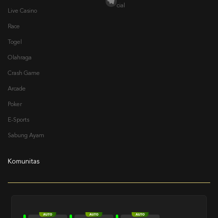
cial
Live Casino
Race
Togel
Olahraga
Crash Game
Arcade
Poker
E-Sports
Sabung Ayam
Komunitas