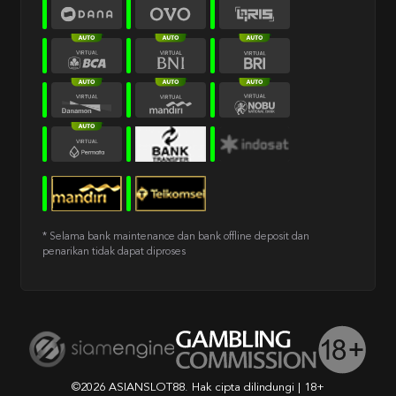
* Selama bank maintenance dan bank offline deposit dan
penarikan tidak dapat diproses
©2026 ASIANSLOT88. Hak cipta dilindungi | 18+