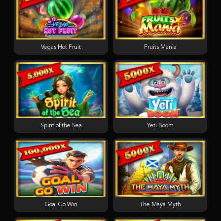
Vegas Hot Fruit
Fruits Mania
Spirit of the Sea
Yeti Boom
Goal Go Win
The Maya Myth