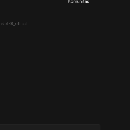
Komunitas
nslot88_official