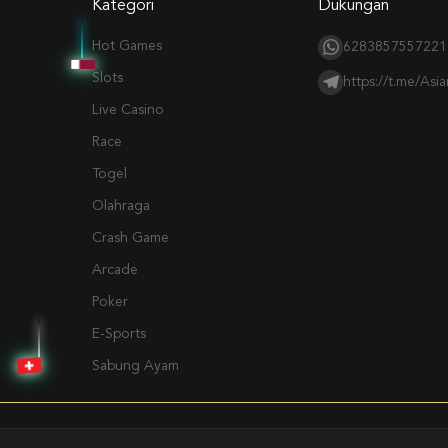
Kategori
Dukungan
Hot Games
6283857557221
Slots
https://t.me/Asia
Live Casino
Race
Togel
Olahraga
Crash Game
Arcade
Poker
E-Sports
Sabung Ayam