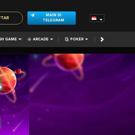
MAIN DI
FTAR
TELEGRAM
SH GAME
ARCADE
POKER
E-SPORTS