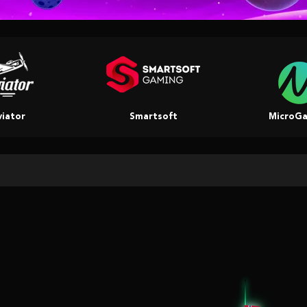
viator
Smartsoft
MicroG