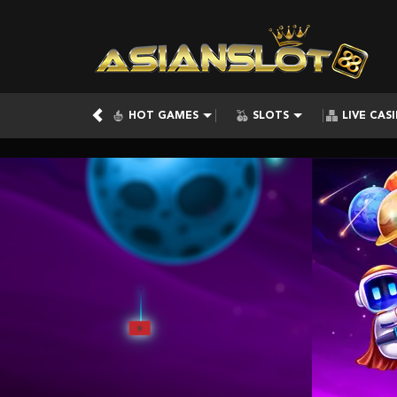
HOT GAMES
SLOTS
LIVE CAS