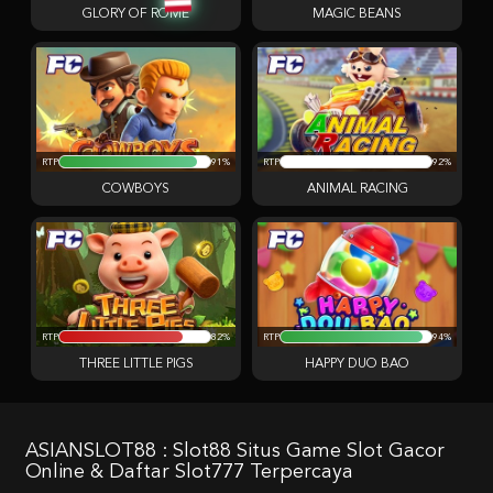
GLORY OF ROME
MAGIC BEANS
RTP
91%
RTP
COWBOYS
ANIMAL RACING
RTP
82%
RTP
94%
THREE LITTLE PIGS
HAPPY DUO BAO
ASIANSLOT88 : Slot88 Situs Game Slot Gacor
Online & Daftar Slot777 Terpercaya