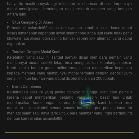
hanya itu masih banyak lagi kelebihan bila bermain di situs terpercaya
dapat menciptakan keuntungan untuk seluruh member yang bermain
antara lain:
Situs Gampang Di Akses
Bermain di asianslot88 dipastikan nyaman sebab situs ini kamu dapat
akses dimanapun kapanpun lewat smartphone anda jadi kamu tidak perlu
khawatir lagi akses login paling banyak seperti link alternatif yang dapat
digunakan.
Taruhan Dengan Modal Kecil
Kelebihan yang satu ini sangat banyak dicari oleh para pemain yang
mempunyai modal sedikit tetapi bisa menghasilkan keuntungan besar.
Kami selaku bandar game online sangat mau memberikan kepuasan
kepada member yang mempunyai modal terbatas dengan deposit 20rb
serta minimun taruhan yang dapat dicoba mulai dari 200 rupiah.
Event Dan Bonus
Keuntungan satu ini yang paling banyak di tunggu oleh para pemain
karena dapat memberikan peluang yang lebih besar lagi untuk
mendapatkan kemenangan karena bonus yang kami berikan bisa
dapatkan dinikmati oleh semua pemain baru atau pun pemain lama, ini
menjadi salah satu daya tarik untuk para member yang ingin bergabung
dengan kami di situs asianslot88.