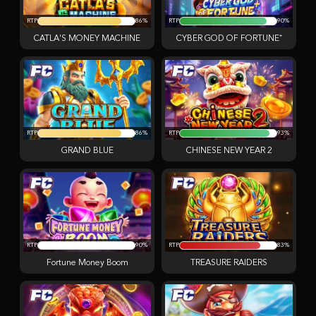
RTP
86%
RTP
90%
CATLA'S MONEY MACHINE
CYBER GOD OF FORTUNE⁺
RTP
86%
RTP
93%
GRAND BLUE
CHINESE NEW YEAR 2
RTP
RTP
83%
Fortune Money Boom
TREASURE RAIDERS