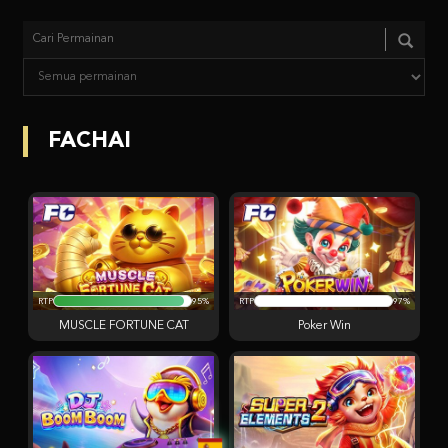
FACHAI
RTP
95%
RTP
MUSCLE FORTUNE CAT
Poker Win