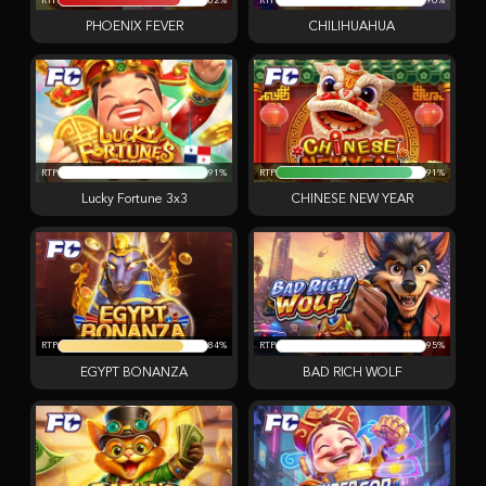
RTP
82%
RTP
PHOENIX FEVER
CHILIHUAHUA
RTP
RTP
91%
Lucky Fortune 3x3
CHINESE NEW YEAR
RTP
84%
RTP
EGYPT BONANZA
BAD RICH WOLF