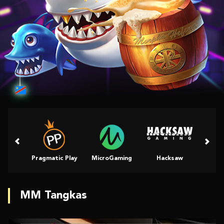
Pragmatic Play
MicroGaming
Hacksaw
King
MM Tangkas