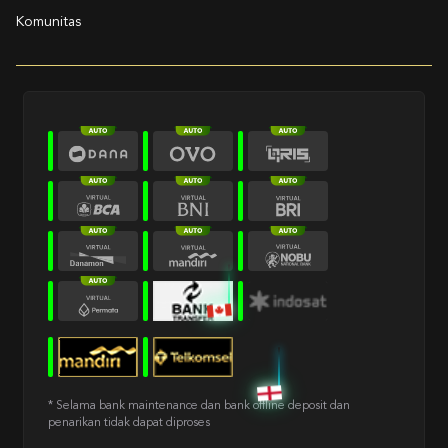
Komunitas
* Selama bank maintenance dan bank offline deposit dan
penarikan tidak dapat diproses