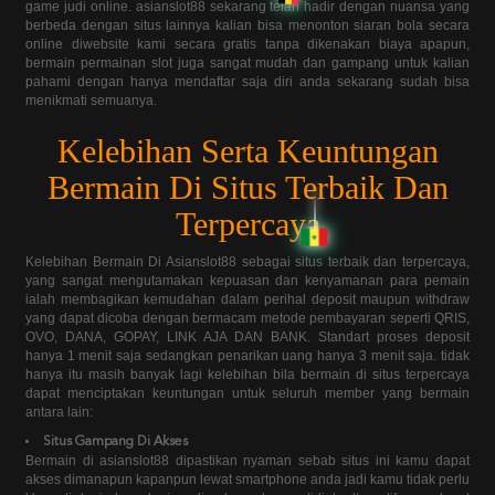
game judi online. asianslot88 sekarang telah hadir dengan nuansa yang
berbeda dengan situs lainnya kalian bisa menonton siaran bola secara
online diwebsite kami secara gratis tanpa dikenakan biaya apapun,
bermain permainan slot juga sangat mudah dan gampang untuk kalian
pahami dengan hanya mendaftar saja diri anda sekarang sudah bisa
menikmati semuanya.
Kelebihan Serta Keuntungan
Bermain Di Situs Terbaik Dan
Terpercaya
Kelebihan Bermain Di Asianslot88 sebagai situs terbaik dan terpercaya,
yang sangat mengutamakan kepuasan dan kenyamanan para pemain
ialah membagikan kemudahan dalam perihal deposit maupun withdraw
yang dapat dicoba dengan bermacam metode pembayaran seperti QRIS,
OVO, DANA, GOPAY, LINK AJA DAN BANK. Standart proses deposit
hanya 1 menit saja sedangkan penarikan uang hanya 3 menit saja. tidak
hanya itu masih banyak lagi kelebihan bila bermain di situs terpercaya
dapat menciptakan keuntungan untuk seluruh member yang bermain
antara lain:
Situs Gampang Di Akses
Bermain di asianslot88 dipastikan nyaman sebab situs ini kamu dapat
akses dimanapun kapanpun lewat smartphone anda jadi kamu tidak perlu