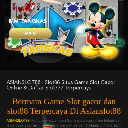
MM TANGKAS
MAIN
ASIANSLOT88 : Slot88 Situs Game Slot Gacor
Online & Daftar Slot777 Terpercaya
Bermain Game Slot gacor dan
slot88 Terpercaya Di Asianslot88
ASIANSLOT88
Merupakan situs resmi Game slot gacor online terbaik dan
terpercaya saat ini di indonesia dengan server thailand, dimana kami